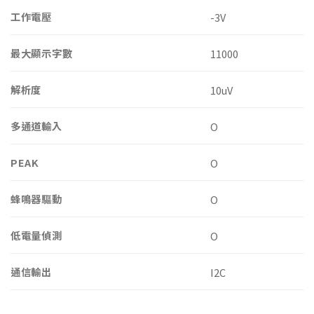
工作電壓
-3V
最大顯示字數
11000
解析度
10uV
多通道輸入
O
PEAK
O
蜂鳴器驅動
O
低電量偵測
O
通信輸出
I2C