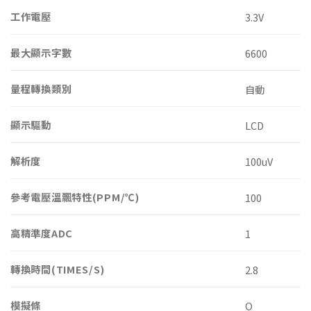
工作電壓
3.3V
最大顯示字數
6600
量程轉換類別
自動
顯示驅動
LCD
解析度
100uV
參考電壓溫飄特性(PPM/℃)
100
高精準度ADC
1
轉換時間(TIMES/S)
2.8
模擬條
O