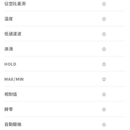
佔空比量測
O
溫度
O
低通濾波
O
浪湧
O
HOLD
O
MAX/MIN
O
相對值
O
歸零
O
自動關機
O