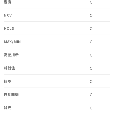
溫度
O
NCV
O
HOLD
O
MAX/MIN
O
高壓指示
O
相對值
O
歸零
O
自動關機
O
背光
O