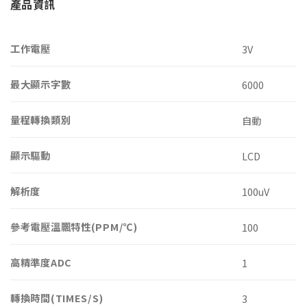
產品資訊
工作電壓
3V
最大顯示字數
6000
量程轉換類別
自動
顯示驅動
LCD
解析度
100uV
參考電壓溫飄特性(PPM/℃)
100
高精準度ADC
1
轉換時間(TIMES/S)
3