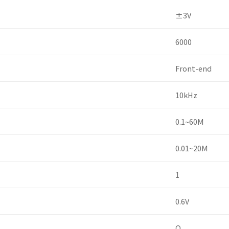
±3V
6000
Front-end
10kHz
0.1~60M
0.01~20M
1
0.6V
O